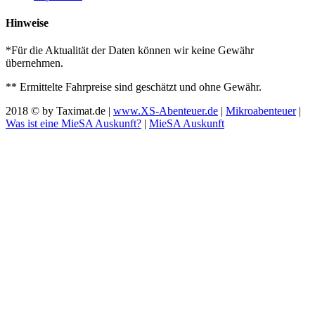
Hinweise
*Für die Aktualität der Daten können wir keine Gewähr
übernehmen.
** Ermittelte Fahrpreise sind geschätzt und ohne Gewähr.
2018 © by Taximat.de |
www.XS-Abenteuer.de
|
Mikroabenteuer
|
Was ist eine MieSA Auskunft?
|
MieSA Auskunft