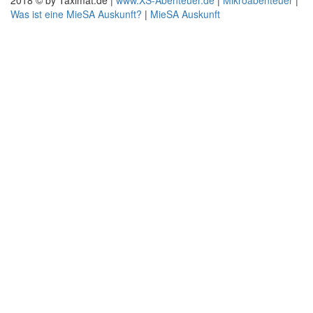
2018 © by Taximat.de |
www.XS-Abenteuer.de
|
Mikroabenteuer
|
Was ist eine MieSA Auskunft?
|
MieSA Auskunft