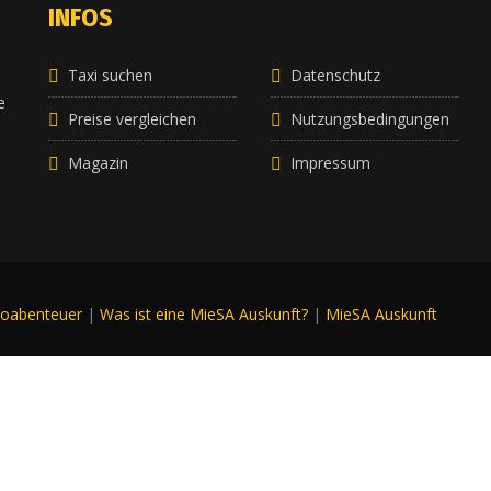
INFOS
Taxi suchen
Datenschutz
e
e
Preise vergleichen
Nutzungsbedingungen
Magazin
Impressum
roabenteuer
|
Was ist eine MieSA Auskunft?
|
MieSA Auskunft