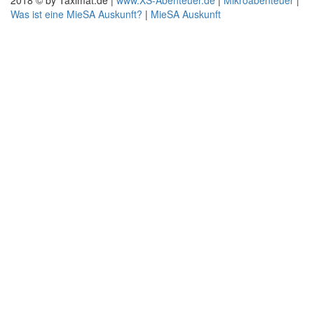
2018 © by Taximat.de |
www.XS-Abenteuer.de
|
Mikroabenteuer
|
Was ist eine MieSA Auskunft?
|
MieSA Auskunft