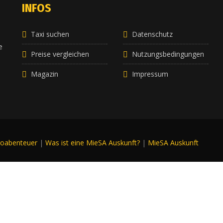
INFOS
Taxi suchen
Datenschutz
e
e
Preise vergleichen
Nutzungsbedingungen
Magazin
Impressum
roabenteuer
|
Was ist eine MieSA Auskunft?
|
MieSA Auskunft