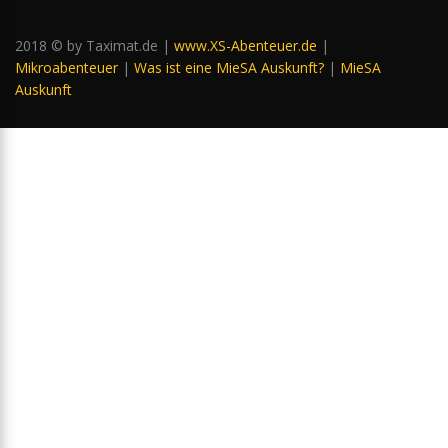
2018 © by Taximat.de |
www.XS-Abenteuer.de
|
Mikroabenteuer
|
Was ist eine MieSA Auskunft?
|
MieSA
Auskunft